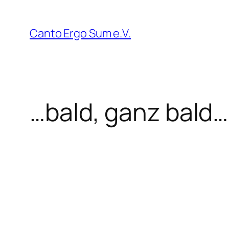
Zum
Inhalt
Canto Ergo Sum e.V.
springen
…bald, ganz bald…