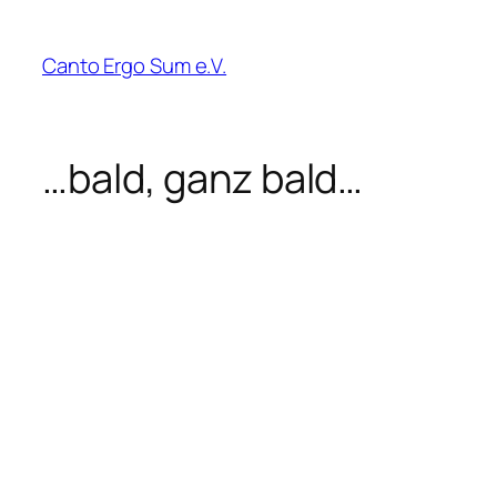
Zum
Inhalt
Canto Ergo Sum e.V.
springen
…bald, ganz bald…